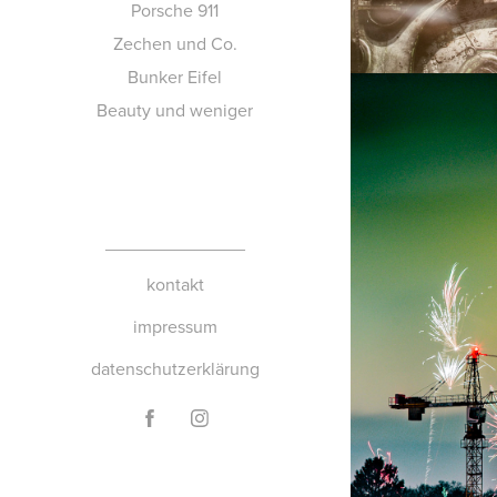
Porsche 911
Zechen und Co.
Bunker Eifel
Beauty und weniger
______________
kontakt
F
impressum
datenschutzerklärung